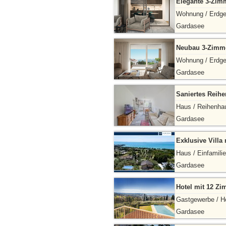
Elegante 3-Zim
Wohnung / Erdg
Gardasee
Neubau 3-Zimme
Wohnung / Erdg
Gardasee
Saniertes Reih
Haus / Reihenha
Gardasee
Exklusive Villa
Haus / Einfamili
Gardasee
Hotel mit 12 
Gastgewerbe / H
Gardasee