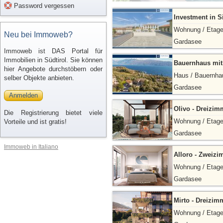
Password vergessen
Investment in S
Wohnung / Etag
Neu bei Immoweb?
Gardasee
Immoweb ist DAS Portal für
Immobilien in Südtirol. Sie können
Bauernhaus mit
hier Angebote durchstöbern oder
Haus / Bauernha
selber Objekte anbieten.
Gardasee
Anmelden
Olivo - Dreizim
Die Registrierung bietet viele
Wohnung / Etag
Vorteile und ist gratis!
Gardasee
Immoweb in Italiano
Alloro - Zweizi
Wohnung / Etag
Gardasee
Mirto - Dreizim
Wohnung / Etag