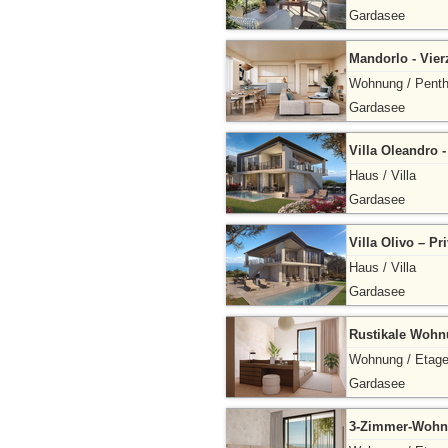
Gardasee
Mandorlo - Vie
Wohnung / Pent
Gardasee
Villa Oleandro 
Haus / Villa
Gardasee
Villa Olivo – Pr
Haus / Villa
Gardasee
Rustikale Wohn
Wohnung / Etag
Gardasee
3-Zimmer-Wohnu