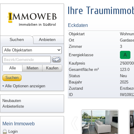
Ihre Traumimmob
Eckdaten
Objektart
Wohnun
Suchen
Anbieten
Ort
Gardas
Zimmer
3
A
Energieklasse
Kaufpreis
2'600'00
Alle
Mieten
Kaufen
Gesamtfläche m²
123.0
Status
Neu
Suchen
Baujahr
2025
Alle Optionen anzeigen
Zustand
Erstbez
ID
IW1091
Neubauten
Anbieterliste
Mein Immoweb
Login