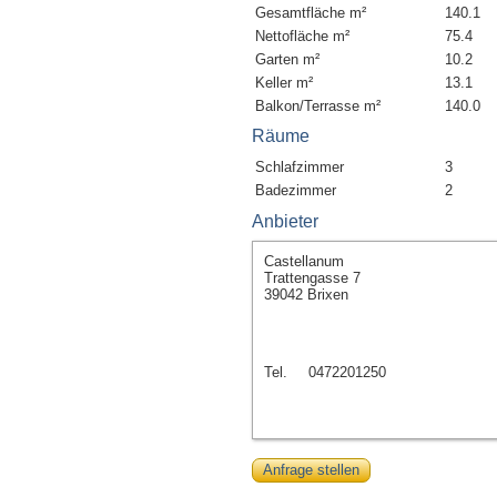
Gesamtfläche m²
140.1
Nettofläche m²
75.4
Garten m²
10.2
Keller m²
13.1
Balkon/Terrasse m²
140.0
Räume
Schlafzimmer
3
Badezimmer
2
Anbieter
Castellanum
Trattengasse 7
39042 Brixen
Tel.
0472201250
Anfrage stellen