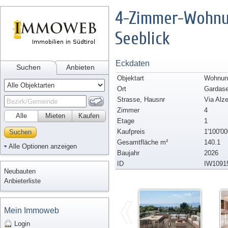
4-Zimmer-Wohnu
Seeblick
Eckdaten
Suchen
Anbieten
Objektart
Wohnung
Ort
Gardas
Strasse, Hausnr
Via Alze
Zimmer
4
Alle
Mieten
Kaufen
Etage
1
Kaufpreis
1'100'00
Suchen
Gesamtfläche m²
140.1
Alle Optionen anzeigen
Baujahr
2026
ID
IW1091
Neubauten
Anbieterliste
Mein Immoweb
Login