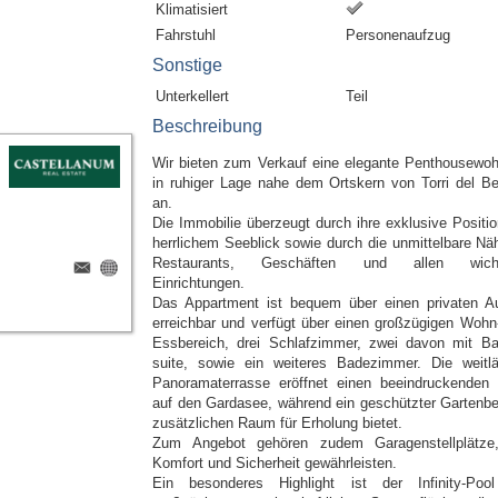
Klimatisiert
Fahrstuhl
Personenaufzug
Sonstige
Unterkellert
Teil
Beschreibung
Wir bieten zum Verkauf eine elegante Penthousewo
in ruhiger Lage nahe dem Ortskern von Torri del B
an.
Die Immobilie überzeugt durch ihre exklusive Positio
herrlichem Seeblick sowie durch die unmittelbare Nä
Restaurants, Geschäften und allen wicht
Einrichtungen.
Das Appartment ist bequem über einen privaten A
erreichbar und verfügt über einen großzügigen Wohn
Essbereich, drei Schlafzimmer, zwei davon mit B
suite, sowie ein weiteres Badezimmer. Die weitlä
Panoramaterrasse eröffnet einen beeindruckenden 
auf den Gardasee, während ein geschützter Gartenbe
zusätzlichen Raum für Erholung bietet.
Zum Angebot gehören zudem Garagenstellplätze
Komfort und Sicherheit gewährleisten.
Ein besonderes Highlight ist der Infinity-Poo