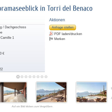
ramaseeblick in Torri del Benaco
Aktionen
g / Dachgeschoss
Anfrage stellen
ee
PDF laden/drucken
 Camille 1
Merken
0 €
22
Auf ein Bild klicken zum Vergrößern