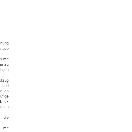
hnung
enaco
n mit
he zu
igen
ufzug
- und
ad en
ufige
Blick
reich
, die
l mit