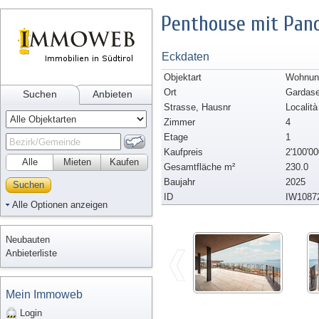
Penthouse mit Pano
Eckdaten
Objektart
Wohnun
Ort
Gardas
Suchen
Anbieten
Strasse, Hausnr
Località
Zimmer
4
Etage
1
Kaufpreis
2'100'00
Alle
Mieten
Kaufen
Gesamtfläche m²
230.0
Baujahr
2025
Suchen
ID
IW1087
Alle Optionen anzeigen
Neubauten
Anbieterliste
Mein Immoweb
Login