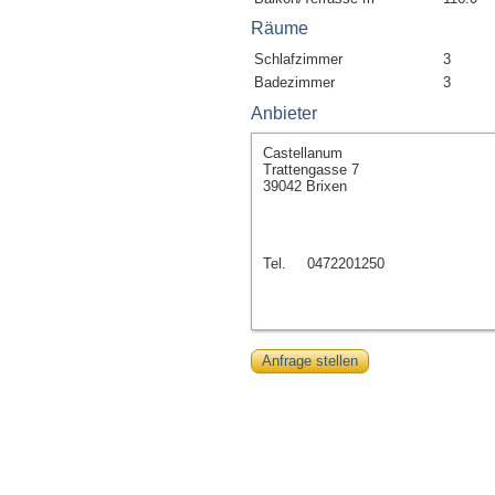
Räume
Schlafzimmer
3
Badezimmer
3
Anbieter
Castellanum
Trattengasse 7
39042 Brixen
Tel.
0472201250
Anfrage stellen