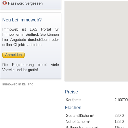
Password vergessen
Neu bei Immoweb?
Immoweb ist DAS Portal für
Immobilien in Südtirol. Sie können
hier Angebote durchstöbern oder
selber Objekte anbieten.
Anmelden
Die Registrierung bietet viele
Vorteile und ist gratis!
Immoweb in Italiano
Preise
Kaufpreis
2'100'00
Flächen
Gesamtfläche m²
230.0
Nettofläche m²
128.0
Balkon/Terrasse m²
116.0