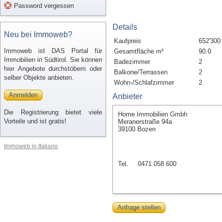
Password vergessen
Details
Neu bei Immoweb?
Kaufpreis
652'300
Immoweb ist DAS Portal für
Gesamtfläche m²
90.0
Immobilien in Südtirol. Sie können
Badezimmer
2
hier Angebote durchstöbern oder
Balkone/Terrassen
2
selber Objekte anbieten.
Wohn-/Schlafzimmer
2
Anmelden
Anbieter
Die Registrierung bietet viele
Home Immobilien Gmbh
Vorteile und ist gratis!
Meranerstraße 94a
39100 Bozen
Immoweb in Italiano
Tel.
0471 058 600
Anfrage stellen