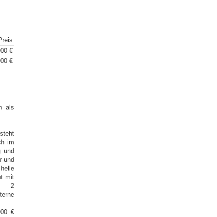
Preis
00 €
00 €
h als
steht
ch im
g und
r und
helle
t mit
e, 2
terne
000 €