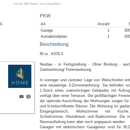
Auf ein Bild klicken zum Vergrößern
PKW
 €
Art
Anzahl
Garage
1
300
Autoabstellplatz
1
200
Beschreibung
Rf.nr.: K076-3
Neubau - in Fertigstellung - Ohne Bindung - auc
Zweitwohnung/ Ferienwohnung
In sonniger und zentraler Lage von Welschnofen ent
eine neuwertige 3-Zimmerwohnung. Sie befinden si
1.Stock eines zweistöckigen Gebäudes mit Aufzu
verfügt über einer Terrasse. Die großflächigen Fenste
die optimale Ausrichtung der Wohnungen sorgen für 
und lichtdurchflutete Räume. Die Wohnung ist geplan
Eingangsbereich, Wohnzimmer mit Küch
Schlafzimmer, Abstellraum und Badezimmer. Die in
Raumaufteilung kann aber noch angepasst werden.
Garagen mit elektrischem Garagentor sind für 30.