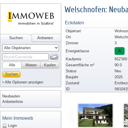
Welschnofen: Neub
Eckdaten
Objektart
Wohnun
Ort
Welsch
Suchen
Anbieten
Zimmer
3
A
Energieklasse
Kaufpreis
652'300
Alle
Mieten
Kaufen
Gesamtfläche m²
90.0
Status
Neu
Suchen
Baujahr
2025
Alle Optionen anzeigen
Zustand
Erstbez
ID
IW1041
Neubauten
Anbieterliste
Mein Immoweb
Login