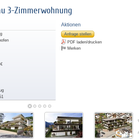
au 3-Zimmerwohnung
Aktionen
g
Anfrage stellen
nofen
PDF laden/drucken
Merken
 €
ug
51