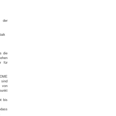
 der
taik
s die
tehen
r für
 HOME
sind
f von
punkt
t bis
odass
.