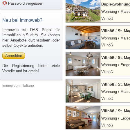
Password vergessen
Duplexwohnung
Wohnung / Maiso
Villnöß
Neu bei Immoweb?
Immoweb ist DAS Portal für
Villnöß / St. M
Immobilien in Südtirol. Sie können
Wohnung / Maiso
hier Angebote durchstöbern oder
Villnöß
selber Objekte anbieten.
Anmelden
Villnöß / St. M
Wohnung / Erdg
Die Registrierung bietet viele
Vorteile und ist gratis!
Villnöß
Villnöß / St. M
Immoweb in Italiano
Wohnung / Maiso
Villnöß
Villnöß / St. 
Wohnung / Erdg
Villnöß