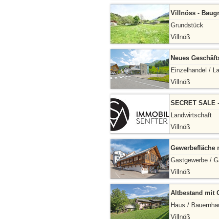
Villnöss - Baug
Grundstück
Villnöß
Neues Geschäft
Einzelhandel / L
Villnöß
SECRET SALE 
Landwirtschaft
Villnöß
Gewerbefläche m
Gastgewerbe / G
Villnöß
Altbestand mit
Haus / Bauernha
Villnöß