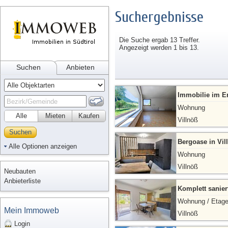
Suchergebnisse
Die Suche ergab 13 Treffer.
Angezeigt werden 1 bis 13.
Suchen
Anbieten
Immobilie im E
Wohnung
Alle
Mieten
Kaufen
Villnöß
Suchen
Bergoase in Vil
Alle Optionen anzeigen
Wohnung
Villnöß
Neubauten
Anbieterliste
Komplett sanie
Wohnung / Etag
Mein Immoweb
Villnöß
Login