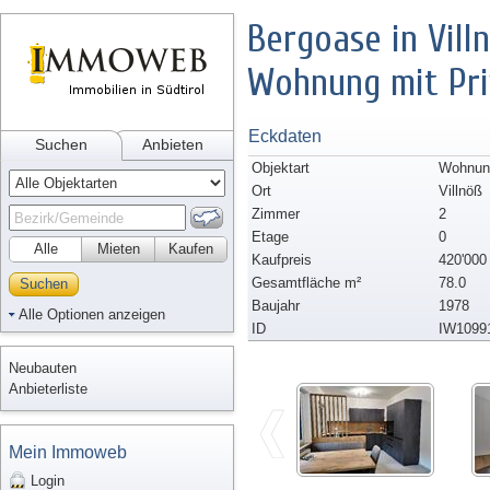
Bergoase in Villn
Wohnung mit Pri
Eckdaten
Suchen
Anbieten
Objektart
Wohnun
Ort
Villnöß
Zimmer
2
Etage
0
Alle
Mieten
Kaufen
Kaufpreis
420'000
Gesamtfläche m²
78.0
Suchen
Baujahr
1978
Alle Optionen anzeigen
ID
IW1099
Neubauten
Anbieterliste
Mein Immoweb
Login