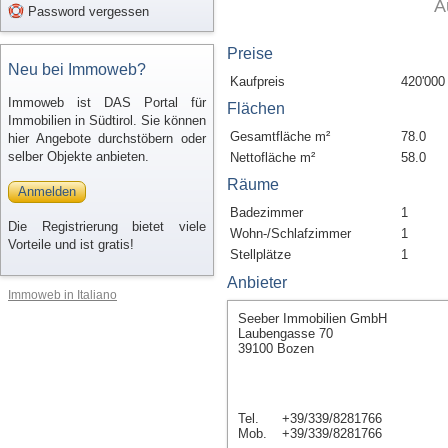
A
Password vergessen
Preise
Neu bei Immoweb?
Kaufpreis
420'000
Immoweb ist DAS Portal für
Flächen
Immobilien in Südtirol. Sie können
Gesamtfläche m²
78.0
hier Angebote durchstöbern oder
selber Objekte anbieten.
Nettofläche m²
58.0
Räume
Anmelden
Badezimmer
1
Die Registrierung bietet viele
Wohn-/Schlafzimmer
1
Vorteile und ist gratis!
Stellplätze
1
Anbieter
Immoweb in Italiano
Seeber Immobilien GmbH
Laubengasse 70
39100 Bozen
Tel.
+39/339/8281766
Mob.
+39/339/8281766