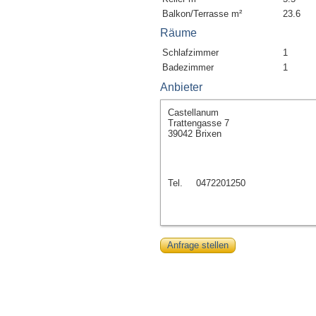
Balkon/Terrasse m²
23.6
Räume
Schlafzimmer
1
Badezimmer
1
Anbieter
Castellanum
Trattengasse 7
39042 Brixen
Tel.
0472201250
Anfrage stellen