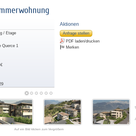
zimmerwohnung
Aktionen
 / Etage
Anfrage stellen
PDF laden/drucken
le Querce 1
Merken
 €
29
Auf ein Bild klicken zum Vergrößern