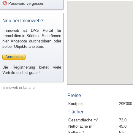
Password vergessen
Neu bei Immoweb?
Immoweb ist DAS Portal für
Immobilien in Südtirol. Sie können
hier Angebote durchstöbern oder
selber Objekte anbieten.
Anmelden
Die Registrierung bietet viele
Vorteile und ist gratis!
Immoweb in Italiano
Preise
Kaufpreis
295'000
Flächen
Gesamtfläche m²
73.0
Nettofläche m²
45.0
Keller m²
5.5