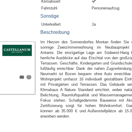
Klimatisiert
Fahrstuhl
Personenaufzug
Sonstige
Unterkellert
Ja
Beschreibung
Im Herzen des Sonnendorfes Montan finden Sie 
sonnige Zweizimmerwohnung im Neubauprojekt 
Antares. Die einzigartige Lage am Südwest-Hang b
herrliche Ausblicke auf das Etschtal von den großzü
Terrassen. Geschäfte, Kindergarten und Grundschule
fußläufig erreichbar. Dank der nahen Zugverbindung
Neumarkt ist Bozen bequem ohne Auto erreichbar
Wohnprojekt umfasst 16 individuell gestaltbare Einh
mit Privatgärten und Terrassen. Das Gebäude wi
Klimahaus A Nature Standard errichtet, wobei natür
Belichtung, Raumluftqualität und Wassermanageme
Fokus stehen. Schallgedämmte Bauweise mit Aku
Zertifizierung sorgt für hohen Wohnkomfort. Ga
können ab 35.000 € und Außenstellplätze ab 15.
erworben werden.