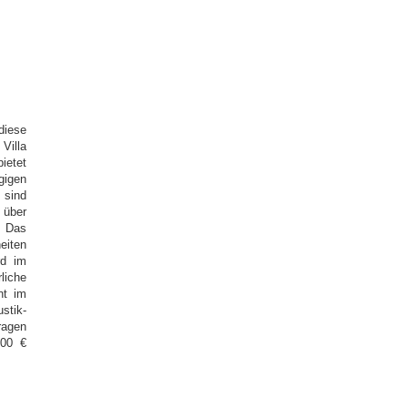
diese
Villa
ietet
gigen
 sind
 über
. Das
eiten
rd im
liche
nt im
stik-
ragen
000 €