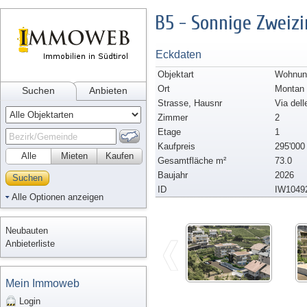
B5 - Sonnige Zwei
Eckdaten
Objektart
Wohnung
Ort
Montan
Suchen
Anbieten
Strasse, Hausnr
Via del
Zimmer
2
Etage
1
Kaufpreis
295'000
Alle
Mieten
Kaufen
Gesamtfläche m²
73.0
Baujahr
2026
Suchen
ID
IW1049
Alle Optionen anzeigen
Neubauten
Anbieterliste
Mein Immoweb
Login