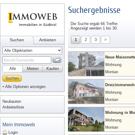
Suchergebnisse
Die Suche ergab 66 Treffer.
Angezeigt werden 1 bis 30.
Suchen
Anbieten
1
2
3
>
Neue Maisonette
Wohnung
Alle
Mieten
Kaufen
Montan
Suchen
Dreizimmerwohn
Alle Optionen anzeigen
Wohnung
Montan
Neubauten
Anbieterliste
Wohnung in Mo
Wohnung
Mein Immoweb
Montan
Login