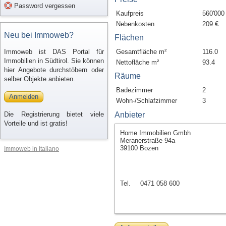
Password vergessen
Kaufpreis
560'000
Nebenkosten
209 €
Neu bei Immoweb?
Flächen
Immoweb ist DAS Portal für
Gesamtfläche m²
116.0
Immobilien in Südtirol. Sie können
Nettofläche m²
93.4
hier Angebote durchstöbern oder
Räume
selber Objekte anbieten.
Badezimmer
2
Anmelden
Wohn-/Schlafzimmer
3
Die Registrierung bietet viele
Anbieter
Vorteile und ist gratis!
Home Immobilien Gmbh
Meranerstraße 94a
39100 Bozen
Immoweb in Italiano
Tel.
0471 058 600