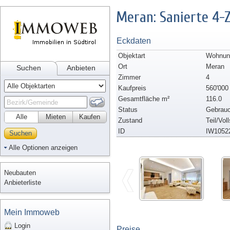
Meran: Sanierte 4
Eckdaten
Objektart
Wohnun
Ort
Meran
Suchen
Anbieten
Zimmer
4
Kaufpreis
560'000
Gesamtfläche m²
116.0
Status
Gebrauc
Alle
Mieten
Kaufen
Zustand
Teil/Vol
ID
IW1052
Suchen
Alle Optionen anzeigen
Neubauten
Anbieterliste
Mein Immoweb
Login
Preise