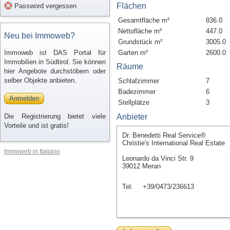
Flächen
Password vergessen
Gesamtfläche m²
836.0
Nettofläche m²
447.0
Neu bei Immoweb?
Grundstück m²
3005.0
Immoweb ist DAS Portal für
Garten m²
2600.0
Immobilien in Südtirol. Sie können
Räume
hier Angebote durchstöbern oder
selber Objekte anbieten.
Schlafzimmer
7
Badezimmer
6
Anmelden
Stellplätze
3
Die Registrierung bietet viele
Anbieter
Vorteile und ist gratis!
Dr. Benedetti Real Service®
Christie's International Real Estate
Immoweb in Italiano
Leonardo da Vinci Str. 9
39012 Meran
Tel.
+39/0473/236613