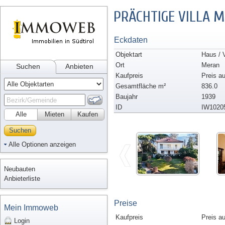
PRÄCHTIGE VILLA M
Eckdaten
Objektart
Haus / V
Ort
Meran
Suchen
Anbieten
Kaufpreis
Preis a
Gesamtfläche m²
836.0
Baujahr
1939
ID
IW1020
Alle
Mieten
Kaufen
Suchen
Alle Optionen anzeigen
Neubauten
Anbieterliste
Preise
Mein Immoweb
Kaufpreis
Preis a
Login