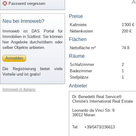
A
Password vergessen
Preise
Neu bei Immoweb?
Kaltmiete
1'300 €
Immoweb ist DAS Portal für
Nebenkosten
200 €
Immobilien in Südtirol. Sie können
Flächen
hier Angebote durchstöbern oder
selber Objekte anbieten.
Nettofläche m²
74.8
Räume
Anmelden
Schlafzimmer
2
Die Registrierung bietet viele
Badezimmer
1
Vorteile und ist gratis!
Stellplätze
1
Anbieter
Immoweb in Italiano
Dr. Benedetti Real Service®
Christie's International Real Estate
Leonardo da Vinci Str. 9
39012 Meran
Tel.
+39/0473/236613