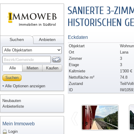
SANIERTE 3-ZI
HISTORISCHEN G
Eckdaten
Suchen
Anbieten
Objektart
Wohnung
Ort
Lana
Zimmer
3
Etage
3
Alle
Mieten
Kaufen
Kaltmiete
1'300 €
Nettofläche m²
74.8
Suchen
Zustand
Teil/Vol
Alle Optionen anzeigen
ID
IW1059
Neubauten
Anbieterliste
Mein Immoweb
Login