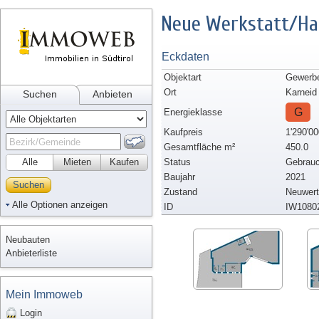
Neue Werkstatt/Hal
Eckdaten
Objektart
Gewerbe
Ort
Karneid
Suchen
Anbieten
G
Energieklasse
Kaufpreis
1'290'00
Gesamtfläche m²
450.0
Alle
Mieten
Kaufen
Status
Gebrauc
Baujahr
2021
Suchen
Zustand
Neuwert
Alle Optionen anzeigen
ID
IW1080
Neubauten
Anbieterliste
Mein Immoweb
Login