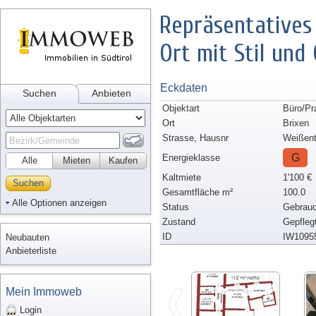
Repräsentatives 
Ort mit Stil und
Eckdaten
Suchen
Anbieten
Objektart
Büro/Pr
Ort
Brixen
Strasse, Hausnr
Weißen
G
Energieklasse
Alle
Mieten
Kaufen
Kaltmiete
1'100 €
Suchen
Gesamtfläche m²
100.0
Alle Optionen anzeigen
Status
Gebrauc
Zustand
Gepfleg
ID
IW1095
Neubauten
Anbieterliste
Mein Immoweb
Login