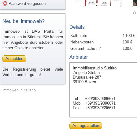
Password vergessen
A
Neu bei Immoweb?
Details
Immoweb ist DAS Portal für
Kaltmiete
1'100 €
Immobilien in Südtirol. Sie können
Nebenkosten
100 €
hier Angebote durchstöbern oder
selber Objekte anbieten.
Gesamtfläche m²
100.0
Anbieter
Anmelden
Immobilienstudio Südtirol
Die Registrierung bietet viele
Zingerle Stefan
Vorteile und ist gratis!
Drususallee 287
39100 Bozen
Immoweb in Italiano
Tel.
+39/393/9396671
Mob.
+39/393/9396671
Fax.
+39/393/9396671
Anfrage stellen