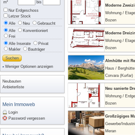
m²
bis
Moderne Zweizi
Nur Erdgeschoss
Wohnung / Etag
Letzer Stock
Bozen
Alle
Neu
Gebraucht
Alle
Konventioniert
Moderne Dreizi
Frei
Wohnung / Etag
Alle Inserate
Privat
Bozen
Makler
Bauträger
Suchen
Almhütte mit R
Weniger Optionen anzeigen
Haus / Berghütte
Corvara (Kurfar)
Neubauten
Anbieterliste
Neu sanierte D
Wohnung / Erdg
Bozen
Mein Immoweb
Login
Großzügiges Mag
Password vergessen
Gewerbe/Industri
Meran