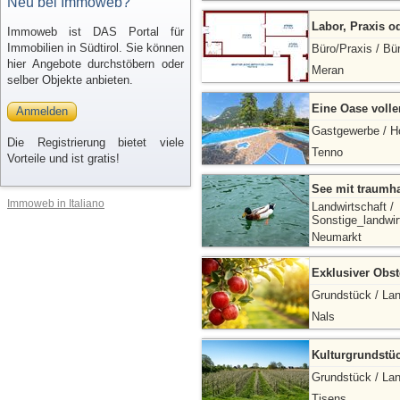
Neu bei Immoweb?
Labor, Praxis o
Immoweb ist DAS Portal für
Immobilien in Südtirol. Sie können
Büro/Praxis / Bü
hier Angebote durchstöbern oder
Meran
selber Objekte anbieten.
Eine Oase volle
Anmelden
Gastgewerbe / H
Die Registrierung bietet viele
Tenno
Vorteile und ist gratis!
See mit traumha
Immoweb in Italiano
Landwirtschaft /
Sonstige_landwir
Neumarkt
Exklusiver Obstg
Grundstück / Lan
Nals
Kulturgrundstüc
Grundstück / Lan
Tisens