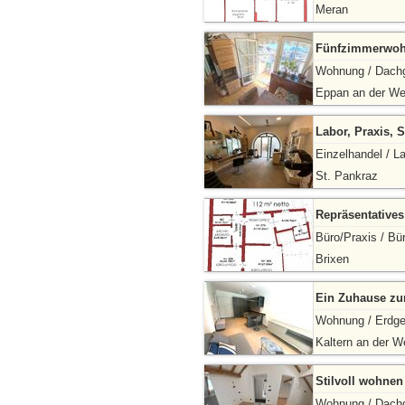
Meran
Fünfzimmerwohn
Wohnung / Dach
Eppan an der We
Labor, Praxis, 
Einzelhandel / L
St. Pankraz
Repräsentatives 
Büro/Praxis / Bü
Brixen
Ein Zuhause z
Wohnung / Erdg
Kaltern an der W
Stilvoll wohne
Wohnung / Dach