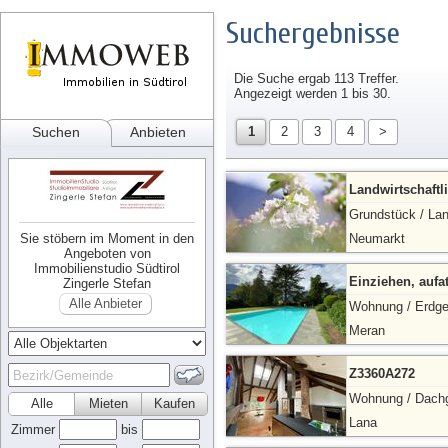
Suchergebnisse
Die Suche ergab 113 Treffer.
Angezeigt werden 1 bis 30.
Suchen
Anbieten
1
2
3
4
>
Landwirtschaftl
Grundstück / Lan
Sie stöbern im Moment in den
Neumarkt
Angeboten von
Immobilienstudio Südtirol
Einziehen, aufa
Zingerle Stefan
Alle Anbieter
Wohnung / Erdg
Meran
Z3360A272
Wohnung / Dach
Alle
Mieten
Kaufen
Lana
Zimmer
bis