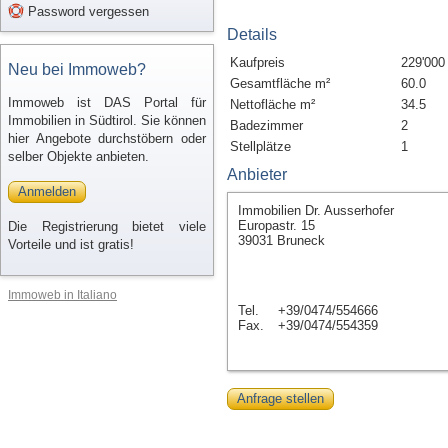
Password vergessen
Details
Kaufpreis
229'000
Neu bei Immoweb?
Gesamtfläche m²
60.0
Immoweb ist DAS Portal für
Nettofläche m²
34.5
Immobilien in Südtirol. Sie können
Badezimmer
2
hier Angebote durchstöbern oder
Stellplätze
1
selber Objekte anbieten.
Anbieter
Anmelden
Immobilien Dr. Ausserhofer
Europastr. 15
Die Registrierung bietet viele
39031 Bruneck
Vorteile und ist gratis!
Immoweb in Italiano
Tel.
+39/0474/554666
Fax.
+39/0474/554359
Anfrage stellen