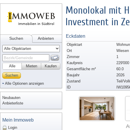
Monolokal mit H
Investment in Z
Eckdaten
Suchen
Anbieten
Objektart
Wohnun
Ort
Wiesen
Zimmer
1
Kaufpreis
229'000
Alle
Mieten
Kaufen
Gesamtfläche m²
60.0
Baujahr
2026
Suchen
Zustand
Teil/Vol
Alle Optionen anzeigen
ID
IW1095
Neubauten
Anbieterliste
Mein Immoweb
A
Login