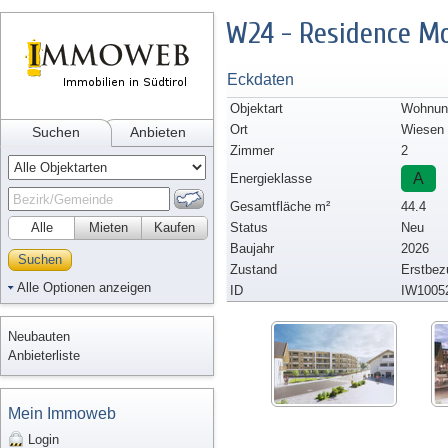
W24 - Residence Mo
Eckdaten
Objektart
Wohnung
Ort
Wiesen
Suchen
Anbieten
Zimmer
2
A
Energieklasse
Gesamtfläche m²
44.4
Alle
Mieten
Kaufen
Status
Neu
Baujahr
2026
Suchen
Zustand
Erstbez
Alle Optionen anzeigen
ID
IW1005
Neubauten
Anbieterliste
Mein Immoweb
Login