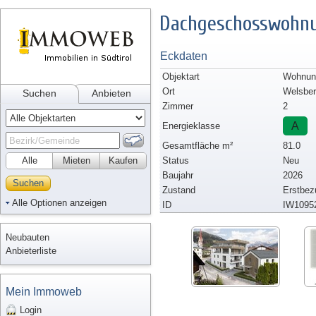
Dachgeschosswohnu
Eckdaten
Objektart
Wohnun
Ort
Welsber
Suchen
Anbieten
Zimmer
2
A
Energieklasse
Gesamtfläche m²
81.0
Alle
Mieten
Kaufen
Status
Neu
Baujahr
2026
Suchen
Zustand
Erstbez
Alle Optionen anzeigen
ID
IW1095
Neubauten
Anbieterliste
Mein Immoweb
Login