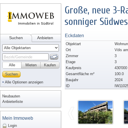
Große, neue 3-R
sonniger Südwes
Eckdaten
Suchen
Anbieten
Objektart
Wohnun
Ort
Völs am
Zimmer
3
Etage
3
Alle
Mieten
Kaufen
Kaufpreis
430'000
Gesamtfläche m²
100.0
Suchen
Baujahr
2024
Alle Optionen anzeigen
ID
IW1102
Neubauten
Anbieterliste
Mein Immoweb
Login