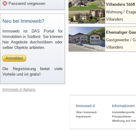
Password vergessen
Villanders Stöf
Wohnung / Etag
Villanders
Neu bei Immoweb?
Immoweb ist DAS Portal für
Ehemaliger Gast
Immobilien in Südtirol. Sie können
Gastgewerbe / G
hier Angebote durchstöbern oder
Villanders
selber Objekte anbieten.
Anmelden
Die Registrierung bietet viele
Vorteile und ist gratis!
Immoweb in Italiano
Immoweb.it
Informationen
Über Immoweb
Immobilienprofis
Impressum
Privatanbieter
Werbung auf Im