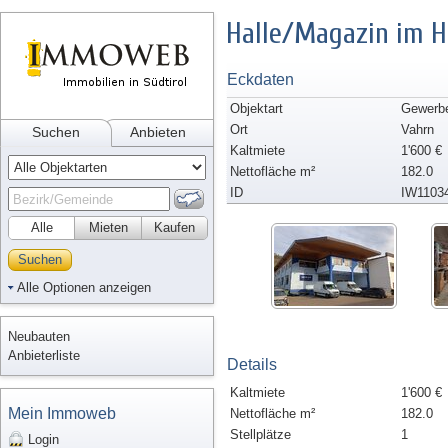
Halle/Magazin im 
Eckdaten
Objektart
Gewerbe/
Ort
Vahrn
Suchen
Anbieten
Kaltmiete
1'600 €
Nettofläche m²
182.0
ID
IW1103
Alle
Mieten
Kaufen
Suchen
Alle Optionen anzeigen
Neubauten
Anbieterliste
Details
Kaltmiete
1'600 €
Mein Immoweb
Nettofläche m²
182.0
Stellplätze
1
Login