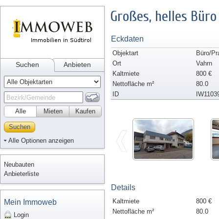
Großes, helles Büro
Eckdaten
Objektart
Büro/Pr
Ort
Vahrn
Suchen
Anbieten
Kaltmiete
800 €
Nettofläche m²
80.0
ID
IW1103
Alle
Mieten
Kaufen
Suchen
Alle Optionen anzeigen
Neubauten
Anbieterliste
Details
Kaltmiete
800 €
Mein Immoweb
Nettofläche m²
80.0
Login