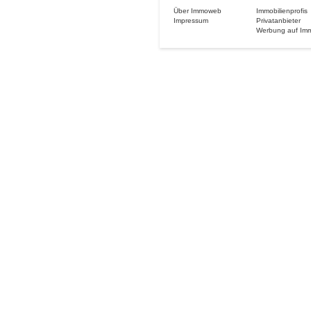
Über Immoweb
Immobilienprofis
Impressum
Privatanbieter
Werbung auf Im