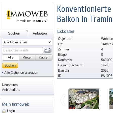
Konventionierte
Balkon in Tramin
Eckdaten
Suchen
Anbieten
Objektart
Wohnun
Ort
Tramin 
Zimmer
4
Etage
0
Alle
Mieten
Kaufen
Kaufpreis
540'000
Gesamtfläche m²
142.0
Suchen
Baujahr
2026
Alle Optionen anzeigen
ID
IW1096
Neubauten
Anbieterliste
Mein Immoweb
Login