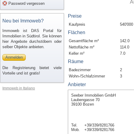
A
Password vergessen
Preise
Neu bei Immoweb?
Kaufpreis
540'000
Immoweb ist DAS Portal für
Flächen
Immobilien in Südtirol. Sie können
Gesamtfläche m²
142.0
hier Angebote durchstöbern oder
selber Objekte anbieten.
Nettofläche m²
114.0
Keller m²
7.0
Anmelden
Räume
Die Registrierung bietet viele
Badezimmer
2
Vorteile und ist gratis!
Wohn-/Schlafzimmer
3
Anbieter
Immoweb in Italiano
Seeber Immobilien GmbH
Laubengasse 70
39100 Bozen
Tel.
+39/339/8281766
Mob.
+39/339/8281766