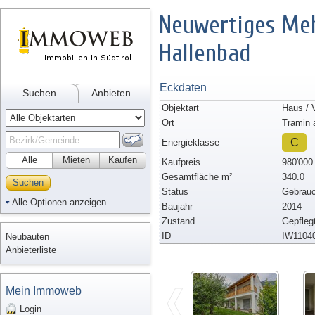
Neuwertiges Meh
Hallenbad
Eckdaten
Suchen
Anbieten
Objektart
Haus / V
Ort
Tramin 
C
Energieklasse
Alle
Mieten
Kaufen
Kaufpreis
980'000
Gesamtfläche m²
340.0
Suchen
Status
Gebrauc
Alle Optionen anzeigen
Baujahr
2014
Zustand
Gepfleg
ID
IW1104
Neubauten
Anbieterliste
Mein Immoweb
Login