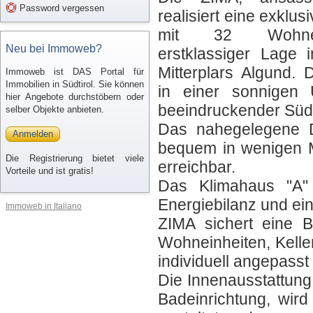
Password vergessen
realisiert eine exklu
mit 32 Wohnei
Neu bei Immoweb?
erstklassiger Lage
Mitterplars Algund. D
Immoweb ist DAS Portal für
Immobilien in Südtirol. Sie können
in einer sonnigen
hier Angebote durchstöbern oder
beeindruckender Süd
selber Objekte anbieten.
Das nahegelegene D
Anmelden
bequem in wenigen 
Die Registrierung bietet viele
erreichbar.
Vorteile und ist gratis!
Das Klimahaus "A" 
Energiebilanz und ei
Immoweb in Italiano
ZIMA sichert eine B
Wohneinheiten, Kell
individuell angepass
Die Innenausstattung
Badeinrichtung, wir