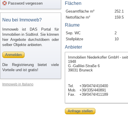
Flächen
Password vergessen
Gesamtfläche m²
252.1
Nettofläche m²
159.5
Neu bei Immoweb?
Räume
Immoweb ist DAS Portal für
Sep. WC
2
Immobilien in Südtirol. Sie können
Stellplätze
10
hier Angebote durchstöbern oder
selber Objekte anbieten.
Anbieter
Anmelden
Immobilien Niederkofler GmbH - seit
1948
Die Registrierung bietet viele
G.-Gallilei-Straße 6
Vorteile und ist gratis!
39031 Bruneck
Immoweb in Italiano
Tel.
+39/0474/410400
Mob.
+39/335/440891
Fax.
+39/0474/411189
Anfrage stellen