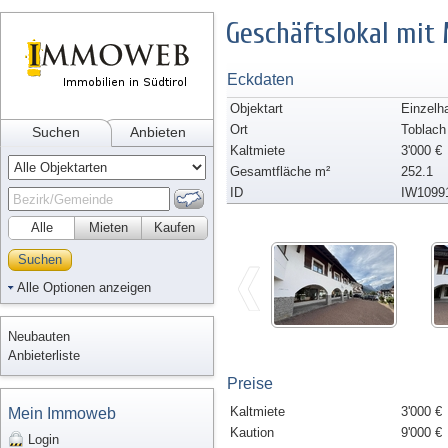
Geschäftslokal mit
Eckdaten
Objektart
Einzelh
Ort
Toblach
Suchen
Anbieten
Kaltmiete
3'000 €
Gesamtfläche m²
252.1
ID
IW1099
Alle
Mieten
Kaufen
Suchen
Alle Optionen anzeigen
Neubauten
Anbieterliste
Preise
Kaltmiete
3'000 €
Mein Immoweb
Kaution
9'000 €
Login