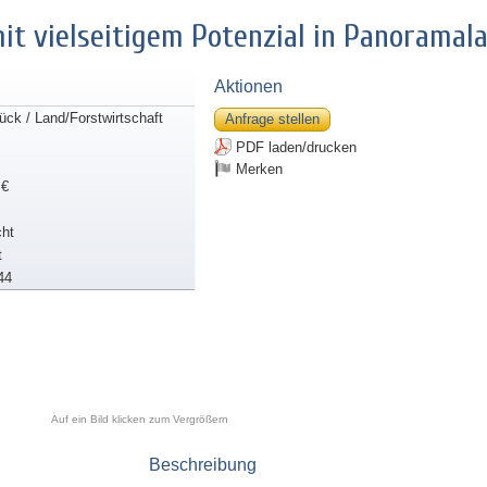
it vielseitigem Potenzial in Panoramal
Aktionen
ück / Land/Forstwirtschaft
Anfrage stellen
PDF laden/drucken
Merken
 €
ht
t
44
Auf ein Bild klicken zum Vergrößern
Beschreibung