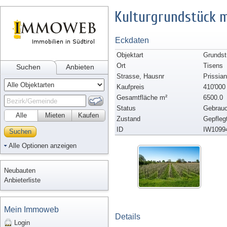
Kulturgrundstück m
Eckdaten
Objektart
Grundst
Ort
Tisens
Suchen
Anbieten
Strasse, Hausnr
Prissian
Kaufpreis
410'000
Gesamtfläche m²
6500.0
Status
Gebrauc
Alle
Mieten
Kaufen
Zustand
Gepfleg
ID
IW1099
Suchen
Alle Optionen anzeigen
Neubauten
Anbieterliste
Mein Immoweb
Details
Login