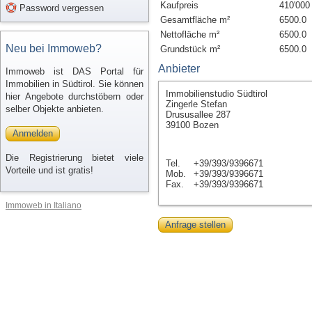
Kaufpreis
410'000
Password vergessen
Gesamtfläche m²
6500.0
Nettofläche m²
6500.0
Neu bei Immoweb?
Grundstück m²
6500.0
Anbieter
Immoweb ist DAS Portal für
Immobilien in Südtirol. Sie können
Immobilienstudio Südtirol
hier Angebote durchstöbern oder
Zingerle Stefan
selber Objekte anbieten.
Drususallee 287
39100 Bozen
Anmelden
Die Registrierung bietet viele
Tel.
+39/393/9396671
Vorteile und ist gratis!
Mob.
+39/393/9396671
Fax.
+39/393/9396671
Immoweb in Italiano
Anfrage stellen