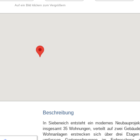
Auf ein Bild klicken zum Vergrößern
Beschreibung
In Siebeneich entsteht ein modernes Neubauprojek
insgesamt 35 Wohnungen, verteilt auf zwei Gebäude
Wohnanlagen erstrecken sich über drei Etage
umfassen Gartenwohnungen im Erdgeschoss s