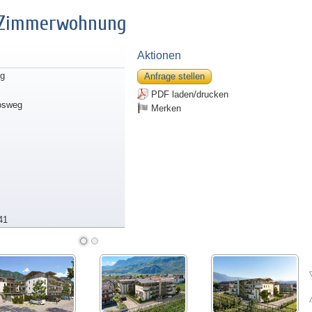
2-Zimmerwohnung
Aktionen
g
Anfrage stellen
PDF laden/drucken
osweg
Merken
41