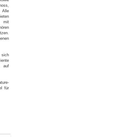
hoss,
Alle
ieten
 mit
hören
tzen.
enen
 sich
iente
k auf
ture-
l für