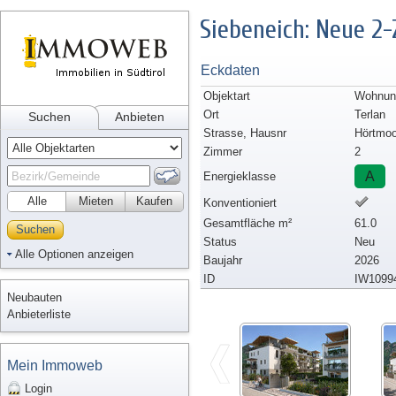
Siebeneich: Neue 
Eckdaten
Objektart
Wohnun
Ort
Terlan
Suchen
Anbieten
Strasse, Hausnr
Hörtmo
Zimmer
2
A
Energieklasse
Alle
Mieten
Kaufen
Konventioniert
Gesamtfläche m²
61.0
Suchen
Status
Neu
Alle Optionen anzeigen
Baujahr
2026
ID
IW1099
Neubauten
Anbieterliste
Mein Immoweb
Login