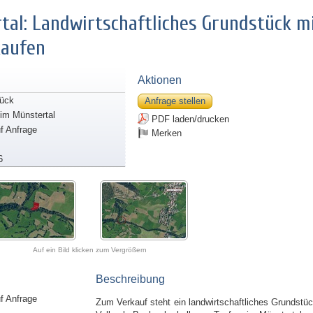
tal: Landwirtschaftliches Grundstück m
kaufen
Aktionen
ück
Anfrage stellen
 im Münstertal
PDF laden/drucken
uf Anfrage
Merken
6
Auf ein Bild klicken zum Vergrößern
Beschreibung
uf Anfrage
Zum Verkauf steht ein landwirtschaftliches Grundstü