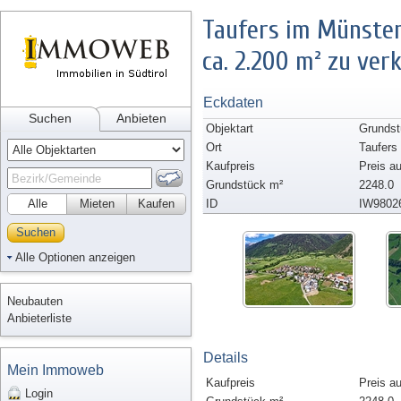
Taufers im Münster
ca. 2.200 m² zu ver
Eckdaten
Suchen
Anbieten
Objektart
Grundst
Ort
Taufers
Kaufpreis
Preis a
Grundstück m²
2248.0
Alle
Mieten
Kaufen
ID
IW9802
Suchen
Alle Optionen anzeigen
Neubauten
Anbieterliste
Details
Mein Immoweb
Kaufpreis
Preis a
Login