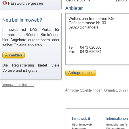
Grundstück m²
2248.0
Password vergessen
Anbieter
Wellenzohn Immobilien KG
Neu bei Immoweb?
Göflanerstrasse Nr. 33
39028 Schlanders
Immoweb ist DAS Portal für
Immobilien in Südtirol. Sie können
hier Angebote durchstöbern oder
selber Objekte anbieten.
Tel.
0473 620300
Fax.
0473 620234
Anmelden
Die Registrierung bietet viele
Vorteile und ist gratis!
Anfrage stellen
Immoweb in Italiano
Ähnliche Objekte finden:
Grundstück in T
Immoweb.it
Informationen
Über Immoweb
Immobilienprofis
Impressum
Privatanbieter