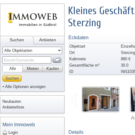
Kleines Geschäft
Sterzing
Eckdaten
Suchen
Anbieten
Objektart
Einzelh
Ort
Sterzin
Kaltmiete
880 €
Gesamtfläche m²
30.0
Alle
Mieten
Kaufen
ID
IW1103
Suchen
Alle Optionen anzeigen
Neubauten
Anbieterliste
A
Mein Immoweb
Details
Login