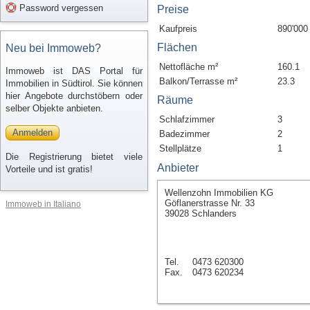
Password vergessen
Preise
Kaufpreis
890'000
Flächen
Neu bei Immoweb?
Nettofläche m²
160.1
Immoweb ist DAS Portal für
Balkon/Terrasse m²
23.3
Immobilien in Südtirol. Sie können
hier Angebote durchstöbern oder
Räume
selber Objekte anbieten.
Schlafzimmer
3
Anmelden
Badezimmer
2
Stellplätze
1
Die Registrierung bietet viele
Anbieter
Vorteile und ist gratis!
Wellenzohn Immobilien KG
Göflanerstrasse Nr. 33
Immoweb in Italiano
39028 Schlanders
Tel.
0473 620300
Fax.
0473 620234