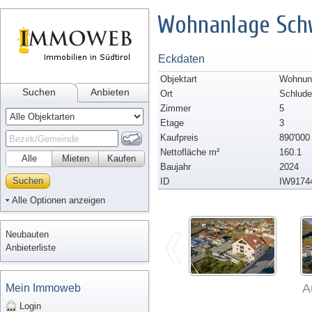
Wohnanlage Schw
Eckdaten
Objektart
Wohnun
Suchen
Anbieten
Ort
Schlude
Zimmer
5
Etage
3
Kaufpreis
890'000
Nettofläche m²
160.1
Alle
Mieten
Kaufen
Baujahr
2024
Suchen
ID
IW9174
Alle Optionen anzeigen
Neubauten
Anbieterliste
A
Mein Immoweb
Login