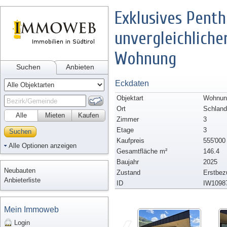
Exklusives Pent
unvergleichlicher
Wohnung
Suchen
Anbieten
Eckdaten
Objektart
Wohnun
Ort
Schland
Alle
Mieten
Kaufen
Zimmer
3
Etage
3
Suchen
Kaufpreis
555'000
Alle Optionen anzeigen
Gesamtfläche m²
146.4
Baujahr
2025
Neubauten
Zustand
Erstbez
Anbieterliste
ID
IW1098
Mein Immoweb
Login