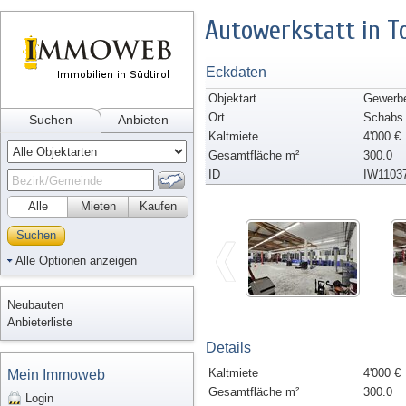
Autowerkstatt in T
Eckdaten
Objektart
Gewerbe/
Ort
Schabs
Suchen
Anbieten
Kaltmiete
4'000 €
Gesamtfläche m²
300.0
ID
IW1103
Alle
Mieten
Kaufen
Suchen
Alle Optionen anzeigen
Neubauten
Anbieterliste
Details
Kaltmiete
4'000 €
Mein Immoweb
Gesamtfläche m²
300.0
Login