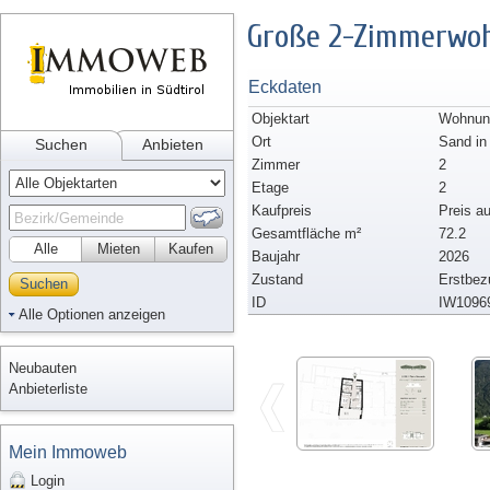
Große 2-Zimmerwoh
Eckdaten
Objektart
Wohnung
Ort
Sand in
Suchen
Anbieten
Zimmer
2
Etage
2
Kaufpreis
Preis a
Gesamtfläche m²
72.2
Alle
Mieten
Kaufen
Baujahr
2026
Zustand
Erstbez
Suchen
ID
IW1096
Alle Optionen anzeigen
Neubauten
Anbieterliste
Mein Immoweb
Login