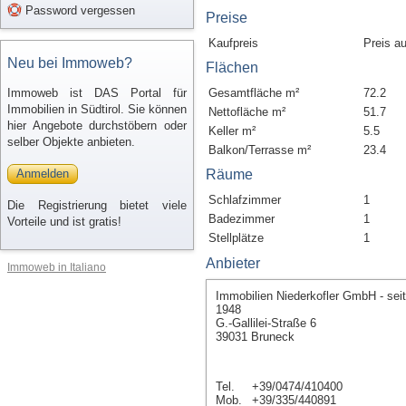
Password vergessen
Preise
Kaufpreis
Preis a
Neu bei Immoweb?
Flächen
Immoweb ist DAS Portal für
Gesamtfläche m²
72.2
Immobilien in Südtirol. Sie können
Nettofläche m²
51.7
hier Angebote durchstöbern oder
Keller m²
5.5
selber Objekte anbieten.
Balkon/Terrasse m²
23.4
Anmelden
Räume
Schlafzimmer
1
Die Registrierung bietet viele
Badezimmer
1
Vorteile und ist gratis!
Stellplätze
1
Anbieter
Immoweb in Italiano
Immobilien Niederkofler GmbH - seit
1948
G.-Gallilei-Straße 6
39031 Bruneck
Tel.
+39/0474/410400
Mob.
+39/335/440891