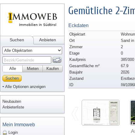
Gemütliche 2-Zi
Eckdaten
Objektart
Wohnun
Suchen
Anbieten
Ort
Sand in
Zimmer
2
Etage
0
Kaufpreis
385'000
Gesamtfläche m²
67.9
Alle
Mieten
Kaufen
Baujahr
2026
Suchen
Zustand
Erstbez
ID
IW1096
Alle Optionen anzeigen
Neubauten
Anbieterliste
Mein Immoweb
A
Login