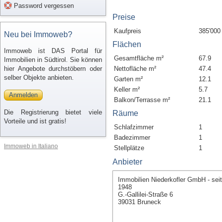
Password vergessen
Preise
Kaufpreis
385'000
Neu bei Immoweb?
Flächen
Immoweb ist DAS Portal für
Gesamtfläche m²
67.9
Immobilien in Südtirol. Sie können
hier Angebote durchstöbern oder
Nettofläche m²
47.4
selber Objekte anbieten.
Garten m²
12.1
Keller m²
5.7
Anmelden
Balkon/Terrasse m²
21.1
Die Registrierung bietet viele
Räume
Vorteile und ist gratis!
Schlafzimmer
1
Badezimmer
1
Immoweb in Italiano
Stellplätze
1
Anbieter
Immobilien Niederkofler GmbH - seit
1948
G.-Gallilei-Straße 6
39031 Bruneck