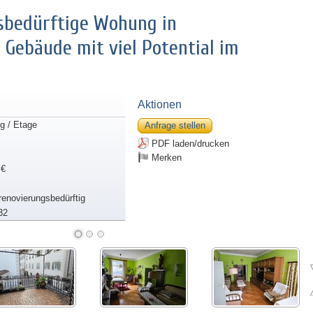
sbedürftige Wohung in
Gebäude mit viel Potential im
Aktionen
 / Etage
Anfrage stellen
PDF laden/drucken
Merken
 €
lrenovierungsbedürftig
32