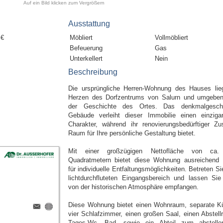
Auf ein Bild klicken zum Vergrößern
Ausstattung
 €
Möbliert
Vollmöbliert
Befeuerung
Gas
Unterkellert
Nein
Beschreibung
Die ursprüngliche Herren-Wohnung des Hauses lie
Herzen des Dorfzentrums von Salurn und umgebe
der Geschichte des Ortes. Das denkmalgesch
Gebäude verleiht dieser Immobilie einen einzigar
Charakter, während ihr renovierungsbedürftiger Zu
Raum für Ihre persönliche Gestaltung bietet.
Mit einer großzügigen Nettofläche von ca.
Quadratmetern bietet diese Wohnung ausreichend 
für individuelle Entfaltungsmöglichkeiten. Betreten S
lichtdurchfluteten Eingangsbereich und lassen Sie
von der historischen Atmosphäre empfangen.
Diese Wohnung bietet einen Wohnraum, separate K
vier Schlafzimmer, einen großen Saal, einen Abstell
Tages-Wc, Bad, sowie ein Abteil zum abstell