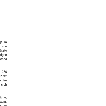
gt im
n von
ützte
tigen
stand
 230
Platz
ie den
 sich
üche,
raum,
en im