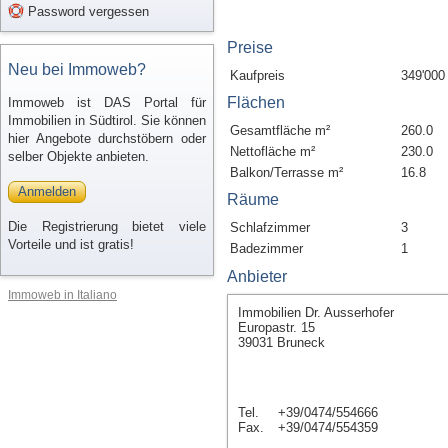
Password vergessen
Preise
Neu bei Immoweb?
Kaufpreis
349'000
Flächen
Immoweb ist DAS Portal für
Immobilien in Südtirol. Sie können
Gesamtfläche m²
260.0
hier Angebote durchstöbern oder
Nettofläche m²
230.0
selber Objekte anbieten.
Balkon/Terrasse m²
16.8
Anmelden
Räume
Die Registrierung bietet viele
Schlafzimmer
3
Vorteile und ist gratis!
Badezimmer
1
Anbieter
Immoweb in Italiano
Immobilien Dr. Ausserhofer
Europastr. 15
39031 Bruneck
Tel.
+39/0474/554666
Fax.
+39/0474/554359