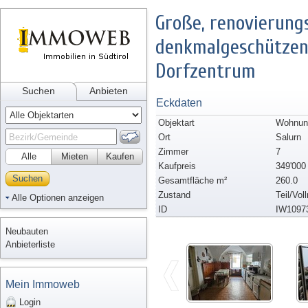
Große, renovierung
denkmalgeschützen 
Dorfzentrum
Suchen
Anbieten
Eckdaten
Objektart
Wohnung
Ort
Salurn
Zimmer
7
Alle
Mieten
Kaufen
Kaufpreis
349'000
Suchen
Gesamtfläche m²
260.0
Zustand
Teil/Vol
Alle Optionen anzeigen
ID
IW1097
Neubauten
Anbieterliste
Mein Immoweb
Login