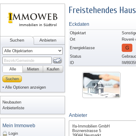
Freistehendes Haus
Eckdaten
Objektart
Sonstig
Ort
Roverè 
Suchen
Anbieten
G
Energieklasse
Status
Gebrauc
ID
IW8935
Alle
Mieten
Kaufen
Suchen
Alle Optionen anzeigen
Neubauten
Anbieterliste
Anbieter
Mein Immoweb
Ifa-Immobilien GmbH
Boznerstrasse 5
Login
39044 Neumarkt