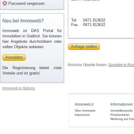
Password vergessen
Tel.
0471 813632
Neu bei Immoweb?
Fax.
0471 813632
Immoweb ist DAS Portal für
Immobilien in Südtirol. Sie können
hier Angebote durchstöbern oder
Anfrage stellen
selber Objekte anbieten.
Anmelden
Ähnliche Objekte finden:
Sonstige in Rov
Die Registrierung bietet viele
Vorteile und ist gratis!
Immoweb in Italiano
Immoweb.it
Informationen
Über Immoweb
Immobilienprofis
Impressum
Privatanbieter
Werbung auf Im