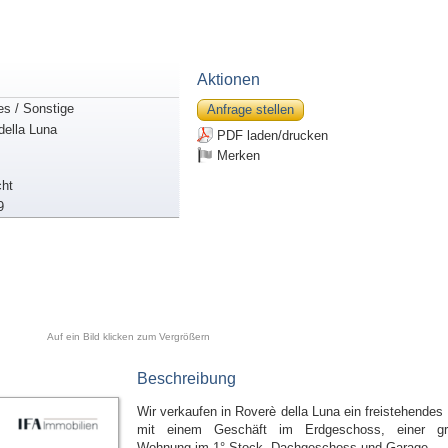
Aktionen
es / Sonstige
Anfrage stellen
della Luna
PDF laden/drucken
Merken
ht
9
Auf ein Bild klicken zum Vergrößern
Beschreibung
Wir verkaufen in Roverè della Luna ein freistehendes
mit einem Geschäft im Erdgeschoss, einer g
Wohnung im 1° Stock, Dachgeschoss und Garage.