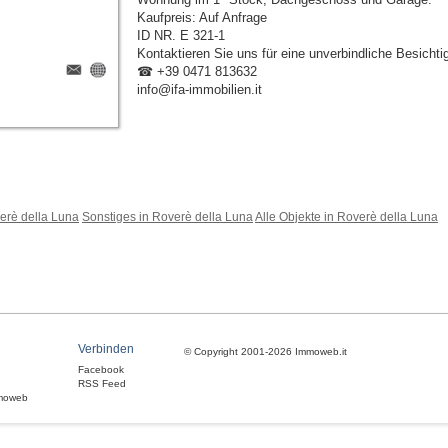
Kaufpreis: Auf Anfrage
ID NR. E 321-1
Kontaktieren Sie uns für eine unverbindliche Besichti
☎ +39 0471 813632
info@ifa-immobilien.it
erè della Luna
Sonstiges in Roverè della Luna
Alle Objekte in Roverè della Luna
Verbinden
© Copyright 2001-2026 Immoweb.it
Facebook
RSS Feed
moweb