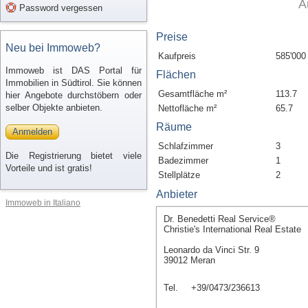
A
Password vergessen
Preise
Neu bei Immoweb?
Kaufpreis
585'000
Immoweb ist DAS Portal für
Flächen
Immobilien in Südtirol. Sie können
Gesamtfläche m²
113.7
hier Angebote durchstöbern oder
selber Objekte anbieten.
Nettofläche m²
65.7
Räume
Anmelden
Schlafzimmer
3
Die Registrierung bietet viele
Badezimmer
1
Vorteile und ist gratis!
Stellplätze
2
Anbieter
Immoweb in Italiano
Dr. Benedetti Real Service®
Christie's International Real Estate
Leonardo da Vinci Str. 9
39012 Meran
Tel.
+39/0473/236613