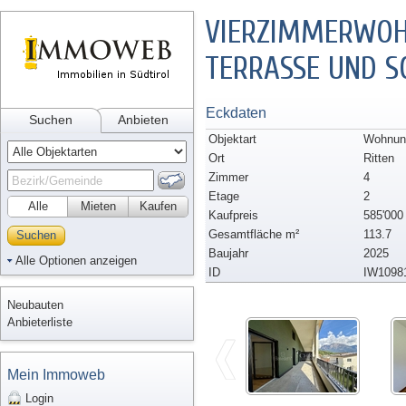
VIERZIMMERWOH
TERRASSE UND S
Eckdaten
Suchen
Anbieten
Objektart
Wohnung
Ort
Ritten
Zimmer
4
Etage
2
Alle
Mieten
Kaufen
Kaufpreis
585'000
Gesamtfläche m²
113.7
Suchen
Baujahr
2025
Alle Optionen anzeigen
ID
IW1098
Neubauten
Anbieterliste
Mein Immoweb
Login