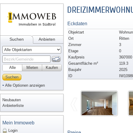
DREIZIMMERWOHNU
Eckdaten
Objektart
Wohnung
Ort
Ritten
Suchen
Anbieten
Zimmer
3
Etage
0
Kaufpreis
360'000
Gesamtfläche m²
119.3
Alle
Mieten
Kaufen
Baujahr
2025
ID
IW1098
Suchen
Alle Optionen anzeigen
Neubauten
Anbieterliste
Mein Immoweb
Login
Preise