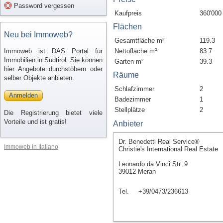
Password vergessen
Kaufpreis
360'000
Flächen
Neu bei Immoweb?
Gesamtfläche m²
119.3
Immoweb ist DAS Portal für
Nettofläche m²
83.7
Immobilien in Südtirol. Sie können
Garten m²
39.3
hier Angebote durchstöbern oder
Räume
selber Objekte anbieten.
Schlafzimmer
2
Anmelden
Badezimmer
1
Stellplätze
2
Die Registrierung bietet viele
Vorteile und ist gratis!
Anbieter
Dr. Benedetti Real Service®
Immoweb in Italiano
Christie's International Real Estate
Leonardo da Vinci Str. 9
39012 Meran
Tel.
+39/0473/236613