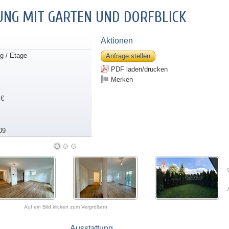
NG MIT GARTEN UND DORFBLICK
Aktionen
 / Etage
Anfrage stellen
PDF laden/drucken
Merken
 €
09
Auf ein Bild klicken zum Vergrößern
Ausstattung