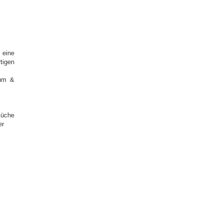
 eine
tigen
rum &
küche
er