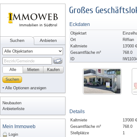
Großes Geschäftslo
Eckdaten
Objektart
Einzelh
Ort
Riffian
Suchen
Anbieten
Kaltmiete
13'000 
Gesamtfläche m²
768.0
ID
IW1103
Alle
Mieten
Kaufen
Suchen
Alle Optionen anzeigen
Neubauten
Anbieterliste
Details
Kaltmiete
13'000 
Mein Immoweb
Gesamtfläche m²
768.0
Stellplätze
1
Login