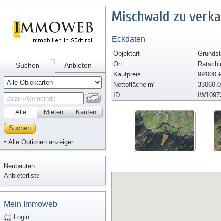
Mischwald zu verk
Eckdaten
Objektart
Grundst
Ort
Ratschi
Suchen
Anbieten
Kaufpreis
99'000 
Nettofläche m²
33060.0
ID
IW1097
Alle
Mieten
Kaufen
Suchen
Alle Optionen anzeigen
Neubauten
Anbieterliste
Mein Immoweb
Login