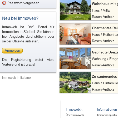
Password vergessen
Wohnhaus mit g
Haus / Villa
Rasen-Antholz
Neu bei Immoweb?
Immoweb ist DAS Portal für
Charmantes Reih
Immobilien in Südtirol. Sie können
Haus / Reihenha
hier Angebote durchstöbern oder
Rasen-Antholz
selber Objekte anbieten.
Anmelden
Gepflegte Drei
Wohnung / Etag
Die Registrierung bietet viele
Vorteile und ist gratis!
Rasen-Antholz
Zu sanierendes 
Immoweb in Italiano
Haus / Einfamili
Rasen-Antholz
Immoweb.it
Informationen
Über Immoweb
Immobilienprofis