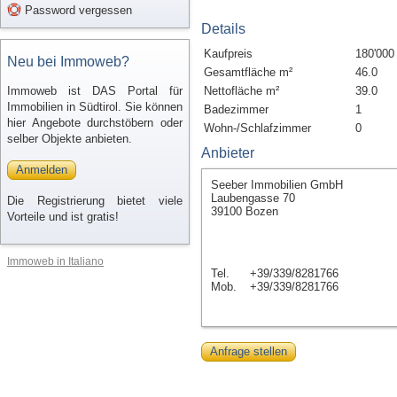
Password vergessen
Details
Kaufpreis
180'000
Neu bei Immoweb?
Gesamtfläche m²
46.0
Immoweb ist DAS Portal für
Nettofläche m²
39.0
Immobilien in Südtirol. Sie können
Badezimmer
1
hier Angebote durchstöbern oder
Wohn-/Schlafzimmer
0
selber Objekte anbieten.
Anbieter
Anmelden
Seeber Immobilien GmbH
Laubengasse 70
Die Registrierung bietet viele
39100 Bozen
Vorteile und ist gratis!
Immoweb in Italiano
Tel.
+39/339/8281766
Mob.
+39/339/8281766
Anfrage stellen