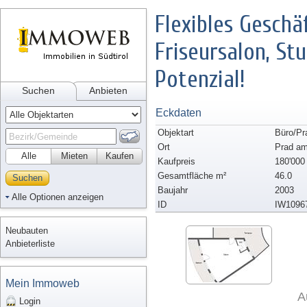
Flexibles Geschä
Friseursalon, S
Potenzial!
Suchen
Anbieten
Eckdaten
Objektart
Büro/Pr
Ort
Prad am
Alle
Mieten
Kaufen
Kaufpreis
180'000
Gesamtfläche m²
46.0
Suchen
Baujahr
2003
Alle Optionen anzeigen
ID
IW1096
Neubauten
Anbieterliste
Mein Immoweb
A
Login