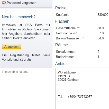
Password vergessen
Preise
Kaufpreis
330'000
Neu bei Immoweb?
Flächen
Immoweb ist DAS Portal für
Gesamtfläche m²
88.0
Immobilien in Südtirol. Sie können
Nettofläche m²
57.0
hier Angebote durchstöbern oder
selber Objekte anbieten.
Balkon/Terrasse m²
34.0
Räume
Anmelden
Schlafzimmer
2
Die Registrierung bietet viele
Badezimmer
1
Vorteile und ist gratis!
Anbieter
Immoweb in Italiano
Wohnträume
Platzl 14
39021 Goldrain
Tel.
+39/0473/743057