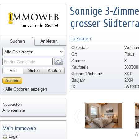
Sonnige 3-Zimm
grosser Südterra
Eckdaten
Suchen
Anbieten
Objektart
Wohnun
Ort
Plaus
Zimmer
3
Kaufpreis
330'000
Alle
Mieten
Kaufen
Gesamtfläche m²
88.0
Baujahr
2004
Suchen
ID
IW1091
Alle Optionen anzeigen
Neubauten
Anbieterliste
Mein Immoweb
A
Login