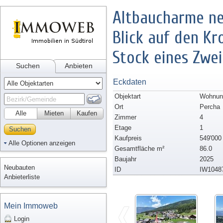
Altbaucharme n
Blick auf den Kr
Stock eines Zwei
Suchen
Anbieten
Eckdaten
Objektart
Wohnun
Ort
Percha
Alle
Mieten
Kaufen
Zimmer
4
Etage
1
Suchen
Kaufpreis
549'000
Alle Optionen anzeigen
Gesamtfläche m²
86.0
Baujahr
2025
Neubauten
ID
IW1048
Anbieterliste
Mein Immoweb
Login