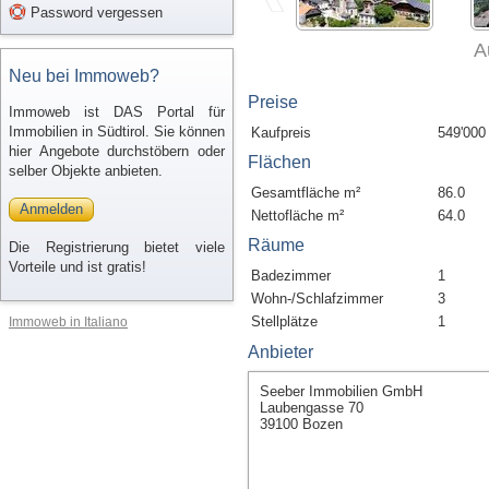
Password vergessen
A
Neu bei Immoweb?
Preise
Immoweb ist DAS Portal für
Immobilien in Südtirol. Sie können
Kaufpreis
549'000
hier Angebote durchstöbern oder
Flächen
selber Objekte anbieten.
Gesamtfläche m²
86.0
Anmelden
Nettofläche m²
64.0
Räume
Die Registrierung bietet viele
Vorteile und ist gratis!
Badezimmer
1
Wohn-/Schlafzimmer
3
Stellplätze
1
Immoweb in Italiano
Anbieter
Seeber Immobilien GmbH
Laubengasse 70
39100 Bozen