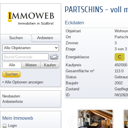
PARTSCHINS - voll 
Eckdaten
Objektart
Wohnun
Ort
Partsch
Suchen
Anbieten
Zimmer
3
Etage
3 von 3
C
Energieklasse
Alle
Mieten
Kaufen
Kaufpreis
450'000
Gesamtfläche m²
113.0
Suchen
Status
Gebrauc
Alle Optionen anzeigen
Baujahr
2002
Zustand
Gepfleg
ID
IW1092
Neubauten
Anbieterliste
Mein Immoweb
Login