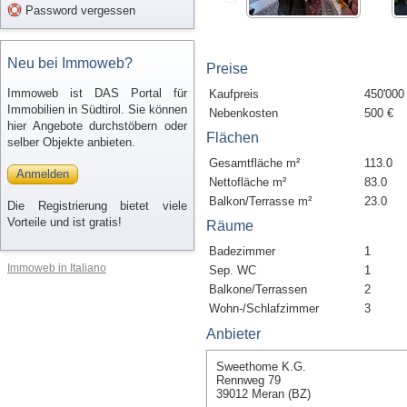
Password vergessen
Neu bei Immoweb?
Preise
Immoweb ist DAS Portal für
Kaufpreis
450'000
Immobilien in Südtirol. Sie können
Nebenkosten
500 €
hier Angebote durchstöbern oder
Flächen
selber Objekte anbieten.
Gesamtfläche m²
113.0
Anmelden
Nettofläche m²
83.0
Balkon/Terrasse m²
23.0
Die Registrierung bietet viele
Vorteile und ist gratis!
Räume
Badezimmer
1
Immoweb in Italiano
Sep. WC
1
Balkone/Terrassen
2
Wohn-/Schlafzimmer
3
Anbieter
Sweethome K.G.
Rennweg 79
39012 Meran (BZ)