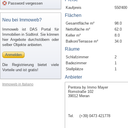
Password vergessen
Kaufpreis
550'400
Flächen
Neu bei Immoweb?
Gesamtfläche m²
98.0
Immoweb ist DAS Portal für
Nettofläche m²
62.0
Immobilien in Südtirol. Sie können
Keller m²
8.0
hier Angebote durchstöbern oder
Balkon/Terrasse m²
34.0
selber Objekte anbieten.
Räume
Anmelden
Schlafzimmer
2
Badezimmer
1
Die Registrierung bietet viele
Stellplätze
1
Vorteile und ist gratis!
Anbieter
Immoweb in Italiano
Pentora by Immo Mayer
Romstraße 102
39012 Meran
Tel.
(+39) 0473 421778