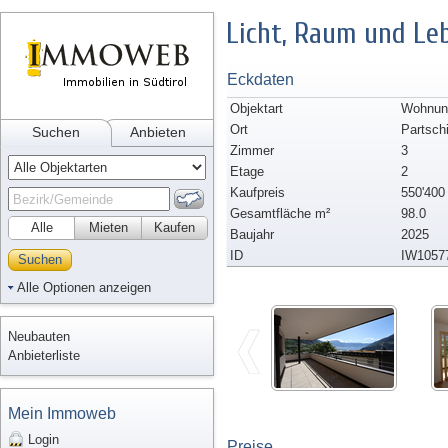
Licht, Raum und Le
Eckdaten
Objektart
Wohnung
Ort
Partsch
Suchen
Anbieten
Zimmer
3
Etage
2
Kaufpreis
550'400
Gesamtfläche m²
98.0
Alle
Mieten
Kaufen
Baujahr
2025
ID
IW1057
Suchen
Alle Optionen anzeigen
Neubauten
Anbieterliste
Mein Immoweb
Login
Preise