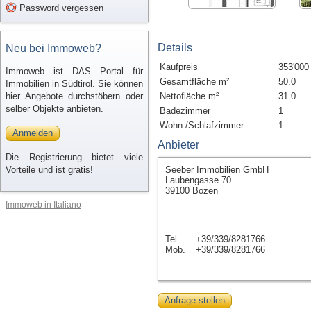
Password vergessen
Details
Neu bei Immoweb?
Kaufpreis
353'000
Immoweb ist DAS Portal für
Gesamtfläche m²
50.0
Immobilien in Südtirol. Sie können
hier Angebote durchstöbern oder
Nettofläche m²
31.0
selber Objekte anbieten.
Badezimmer
1
Wohn-/Schlafzimmer
1
Anmelden
Anbieter
Die Registrierung bietet viele
Vorteile und ist gratis!
Seeber Immobilien GmbH
Laubengasse 70
39100 Bozen
Immoweb in Italiano
Tel.
+39/339/8281766
Mob.
+39/339/8281766
Anfrage stellen