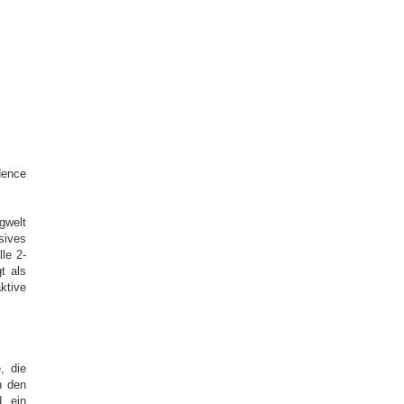
dence
rgwelt
sives
le 2-
t als
ktive
, die
n den
d ein