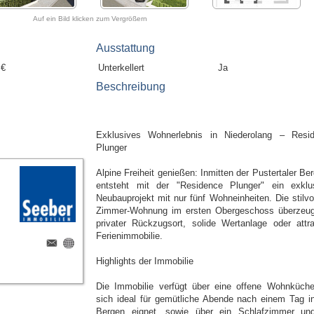
Auf ein Bild klicken zum Vergrößern
Ausstattung
 €
Unterkellert
Ja
Beschreibung
Exklusives Wohnerlebnis in Niederolang – Resi
Plunger
Alpine Freiheit genießen: Inmitten der Pustertaler Be
entsteht mit der "Residence Plunger" ein exklu
Neubauprojekt mit nur fünf Wohneinheiten. Die stilvol
Zimmer-Wohnung im ersten Obergeschoss überzeug
privater Rückzugsort, solide Wertanlage oder attra
Ferienimmobilie.
Highlights der Immobilie
Die Immobilie verfügt über eine offene Wohnküche
sich ideal für gemütliche Abende nach einem Tag i
Bergen eignet, sowie über ein Schlafzimmer un