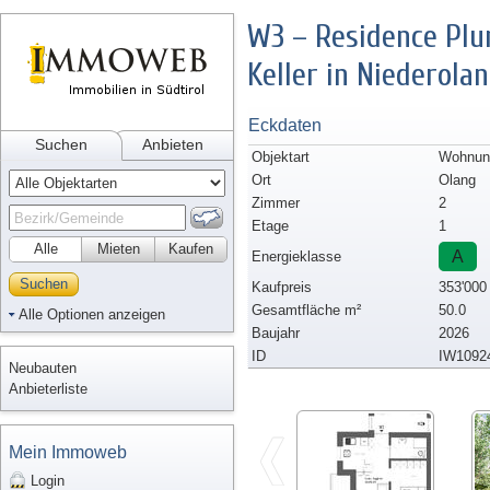
W3 – Residence Pl
Keller in Niederola
Eckdaten
Suchen
Anbieten
Objektart
Wohnun
Ort
Olang
Zimmer
2
Etage
1
Alle
Mieten
Kaufen
A
Energieklasse
Suchen
Kaufpreis
353'000
Gesamtfläche m²
50.0
Alle Optionen anzeigen
Baujahr
2026
ID
IW1092
Neubauten
Anbieterliste
Mein Immoweb
Login