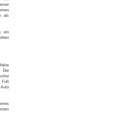
erner
einen
h als
; ein
orben
fekte
: Der
ssfrei
 Fuß
 Auto
eines
esten