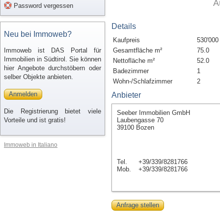
A
Password vergessen
Details
Neu bei Immoweb?
Kaufpreis
530'000
Immoweb ist DAS Portal für
Gesamtfläche m²
75.0
Immobilien in Südtirol. Sie können
Nettofläche m²
52.0
hier Angebote durchstöbern oder
Badezimmer
1
selber Objekte anbieten.
Wohn-/Schlafzimmer
2
Anmelden
Anbieter
Die Registrierung bietet viele
Seeber Immobilien GmbH
Vorteile und ist gratis!
Laubengasse 70
39100 Bozen
Immoweb in Italiano
Tel.
+39/339/8281766
Mob.
+39/339/8281766
Anfrage stellen