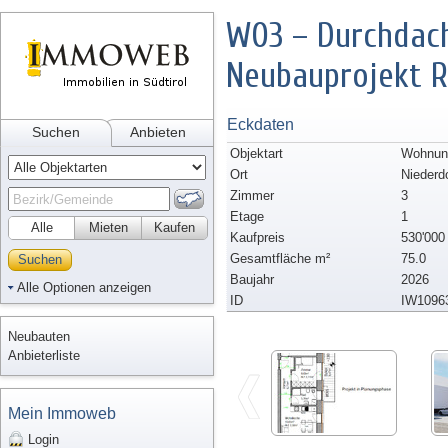
W03 – Durchdac
Neubauprojekt R
Eckdaten
Suchen
Anbieten
Objektart
Wohnun
Ort
Niederd
Zimmer
3
Etage
1
Alle
Mieten
Kaufen
Kaufpreis
530'000
Gesamtfläche m²
75.0
Suchen
Baujahr
2026
Alle Optionen anzeigen
ID
IW1096
Neubauten
Anbieterliste
Mein Immoweb
Login