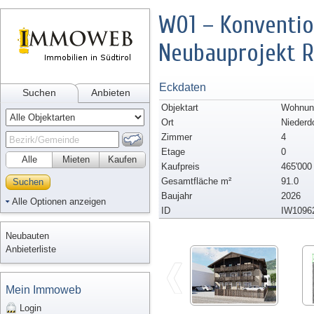
W01 – Konventi
Neubauprojekt R
Eckdaten
Suchen
Anbieten
Objektart
Wohnun
Ort
Niederd
Zimmer
4
Etage
0
Alle
Mieten
Kaufen
Kaufpreis
465'000
Gesamtfläche m²
91.0
Suchen
Baujahr
2026
Alle Optionen anzeigen
ID
IW1096
Neubauten
Anbieterliste
Mein Immoweb
Login