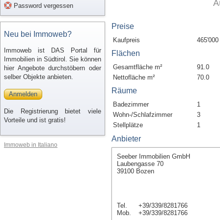
A
Password vergessen
Preise
Neu bei Immoweb?
Kaufpreis
465'000
Immoweb ist DAS Portal für
Flächen
Immobilien in Südtirol. Sie können
Gesamtfläche m²
91.0
hier Angebote durchstöbern oder
selber Objekte anbieten.
Nettofläche m²
70.0
Räume
Anmelden
Badezimmer
1
Die Registrierung bietet viele
Wohn-/Schlafzimmer
3
Vorteile und ist gratis!
Stellplätze
1
Anbieter
Immoweb in Italiano
Seeber Immobilien GmbH
Laubengasse 70
39100 Bozen
Tel.
+39/339/8281766
Mob.
+39/339/8281766